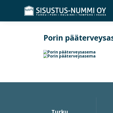
Porin pääterveys
Turku