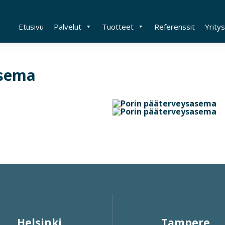
Etusivu
Palvelut
Tuotteet
Referenssit
Yritys
asema
Helsinki
Tampere