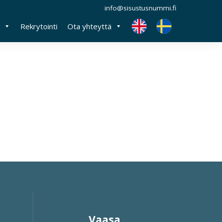
info@sisustusnummi.fi
Rekrytointi
Ota yhteyttä
Vaasa