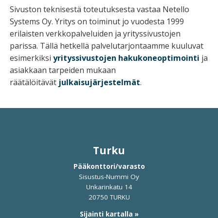
Sivuston teknisestä toteutuksesta vastaa Netello
Systems Oy. Yritys on ​toiminut jo vuodesta 1999
erilaisten verkkopalveluiden ja yrityssivustojen
parissa. Tällä hetkellä palvelutarjontaamme kuuluvat
esimerkiksi
yrityssivustojen hakukoneoptimointi
ja
asiakkaan tarpeiden mukaan
räätälöitävät
julkaisujärjestelmät
.
Turku
Pääkonttori/varasto
Sisustus-Nummi Oy
Unkarinkatu 14
20750 TURKU
Sijainti kartalla »