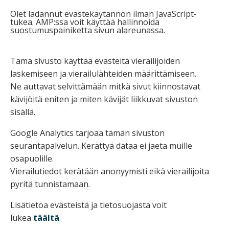
Olet ladannut evästekäytännön ilman JavaScript-
tukea. AMP:ssa voit käyttää hallinnoida
suostumuspainiketta sivun alareunassa.
Tämä sivusto käyttää evästeitä vierailijoiden
laskemiseen ja vierailulähteiden määrittämiseen.
Ne auttavat selvittämään mitkä sivut kiinnostavat
kävijöitä eniten ja miten kävijät liikkuvat sivuston
sisällä.
Google Analytics tarjoaa tämän sivuston
seurantapalvelun. Kerättyä dataa ei jaeta muille
osapuolille.
Vierailutiedot kerätään anonyymisti eikä vierailijoita
pyritä tunnistamaan.
Lisätietoa evästeistä ja tietosuojasta voit
lukea
täältä
.