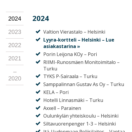
2024
2024
2023
Valtion Vierastalo – Helsinki
Lyyra-kortteli – Helsinki – Lue
2022
asiakastarina »
Porin Leijona KOy – Pori
2021
RIIMI-Runosmäen Monitoimitalo –
Turku
–
TYKS P-Sairaala – Turku
2020
Samppalinnan Gustav As Oy – Turku
KELA – Pori
Hotelli Linnasmäki – Turku
Axxell – Parainen
Oulunkylän yhteiskoulu – Helsinki
Siltavuorenpenger 1-3 – Helsinki
Itä-Uudenmaan Poliisilaitos – Vantaa