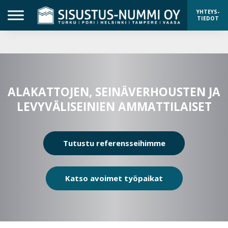
YHTEYS-
TIEDOT
ALAKATTOJEN, SEINÄVERHOUSTEN JA
LEVYVÄLISEINIEN AMMATTILAISET
Tutustu referensseihimme
Katso avoimet työpaikat