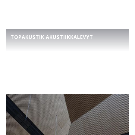
Tutustu referensseihimme
Katso avoimet työpaikat
TOPAKUSTIK AKUSTIIKKALEVYT