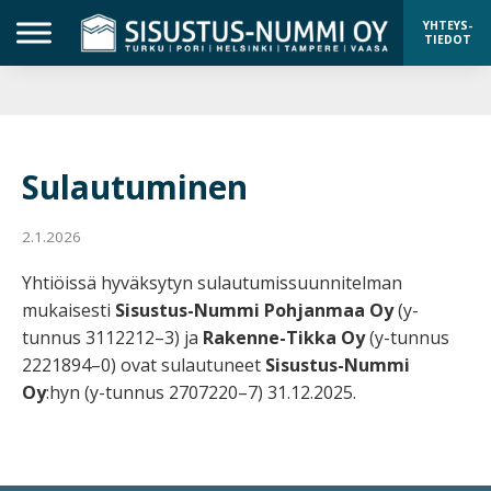
YHTEYS-
TIEDOT
Sulautuminen
2.1.2026
Yhtiöissä hyväksytyn sulautumissuunnitelman
mukaisesti
Sisustus-Nummi Pohjanmaa Oy
(y-
tunnus 3112212–3) ja
Rakenne-Tikka Oy
(y-tunnus
2221894–0) ovat sulautuneet
Sisustus-Nummi
Oy
:hyn (y-tunnus 2707220–7) 31.12.2025.