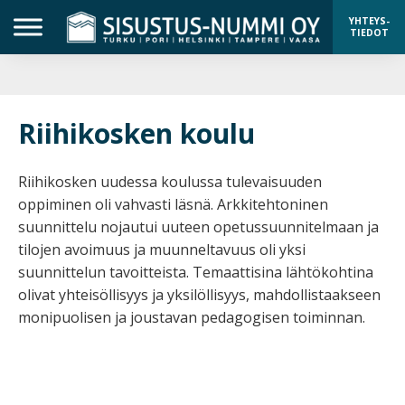
YHTEYS-
TIEDOT
Riihikosken koulu
Riihikosken uudessa koulussa tulevaisuuden
oppiminen oli vahvasti läsnä. Arkkitehtoninen
suunnittelu nojautui uuteen opetussuunnitelmaan ja
tilojen avoimuus ja muunneltavuus oli yksi
suunnittelun tavoitteista. Temaattisina lähtökohtina
olivat yhteisöllisyys ja yksilöllisyys, mahdollistaakseen
monipuolisen ja joustavan pedagogisen toiminnan.