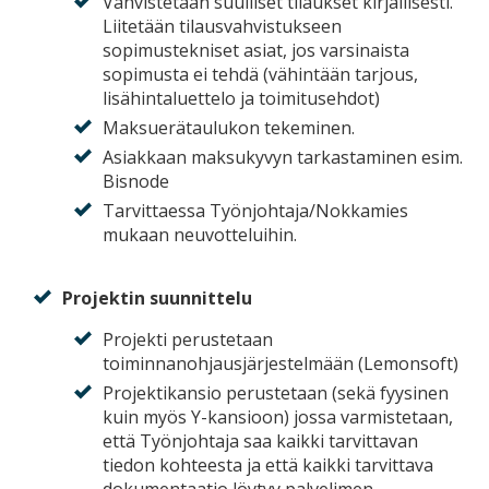
Vahvistetaan suulliset tilaukset kirjallisesti.
Liitetään tilausvahvistukseen
sopimustekniset asiat, jos varsinaista
sopimusta ei tehdä (vähintään tarjous,
lisähintaluettelo ja toimitusehdot)
Maksuerätaulukon tekeminen.
Asiakkaan maksukyvyn tarkastaminen esim.
Bisnode
Tarvittaessa Työnjohtaja/Nokkamies
mukaan neuvotteluihin.
Projektin suunnittelu
Projekti perustetaan
toiminnanohjausjärjestelmään (Lemonsoft)
Projektikansio perustetaan (sekä fyysinen
kuin myös Y-kansioon) jossa varmistetaan,
että Työnjohtaja saa kaikki tarvittavan
tiedon kohteesta ja että kaikki tarvittava