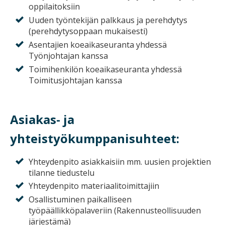
oppilaitoksiin
Uuden työntekijän palkkaus ja perehdytys
(perehdytysoppaan mukaisesti)
Asentajien koeaikaseuranta yhdessä
Työnjohtajan kanssa
Toimihenkilön koeaikaseuranta yhdessä
Toimitusjohtajan kanssa
Asiakas- ja
yhteistyökumppanisuhteet:
Yhteydenpito asiakkaisiin mm. uusien projektien
tilanne tiedustelu
Yhteydenpito materiaalitoimittajiin
Osallistuminen paikalliseen
työpäällikköpalaveriin (Rakennusteollisuuden
järjestämä)