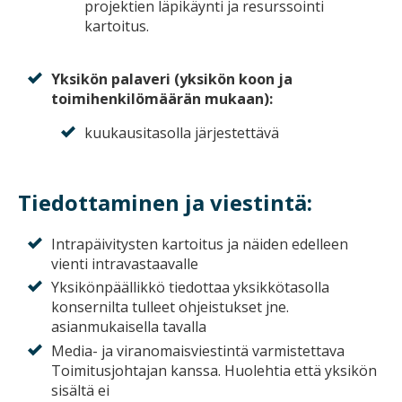
projektien läpikäynti ja resurssointi
kartoitus.
Yksikön palaveri (yksikön koon ja
toimihenkilömäärän mukaan):
kuukausitasolla järjestettävä
Tiedottaminen ja viestintä:
Intrapäivitysten kartoitus ja näiden edelleen
vienti intravastaavalle
Yksikönpäällikkö tiedottaa yksikkötasolla
konsernilta tulleet ohjeistukset jne.
asianmukaisella tavalla
Media- ja viranomaisviestintä varmistettava
Toimitusjohtajan kanssa. Huolehtia että yksikön
sisältä ei