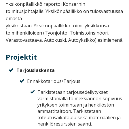
Yksikönpäällikkö raportoi Konsernin
toimitusjohtajalle. Yksikönpäällikkö on tulosvastuussa
omasta
yksiköstään. Yksikönpäällikkö toimii yksikkönsä
toimihenkilöiden (Työnjohto, Toimistoinsinööri,
Varastovastaava, Autokuski, Autoyksikkö) esimiehenä.
Projektit
Tarjouslaskenta
Ennakkotarjous/Tarjous
Tarkistetaan tarjousedellytykset
varmistamalla toimeksiannon sopivuus
yrityksen toimintaan ja henkilöstön
ammattitaitoon. Tarkistetaan
toteutusaikataulu sekä materiaalien ja
henkilöresurssien saanti.