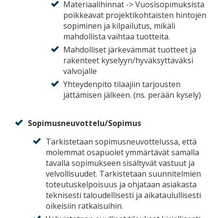
Materiaalihinnat -> Vuosisopimuksista
poikkeavat projektikohtaisten hintojen
sopiminen ja kilpailutus, mikäli
mahdollista vaihtaa tuotteita.
Mahdolliset järkevämmät tuotteet ja
rakenteet kyselyyn/hyväksyttäväksi
valvojalle
Yhteydenpito tilaajiin tarjousten
jättämisen jälkeen. (ns. perään kysely)
Sopimusneuvottelu/Sopimus
Tarkistetaan sopimusneuvottelussa, että
molemmat osapuolet ymmärtävät samalla
tavalla sopimukseen sisältyvät vastuut ja
velvollisuudet. Tarkistetaan suunnitelmien
toteutuskelpoisuus ja ohjataan asiakasta
teknisesti taloudellisesti ja aikataulullisesti
oikeisiin ratkaisuihin.