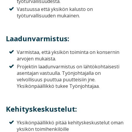
työturvallisuudesta.
Vastuussa että yksikön kalusto on
työturvallisuuden mukainen.
Laadunvarmistus:
Varmistaa, että yksikön toiminta on konsernin
arvojen mukaista.
Projektin laadunvarmistus on lähtökohtaisesti
asentajan vastuulla. Työnjohtajalla on
velvollisuus puuttua puutteisiin jne.
Yksikönpäällikkö tukee Työnjohtajaa.
Kehityskeskustelut:
Yksikönpäällikkö pitää kehityskeskustelut oman
yksikön toimihenkilöille