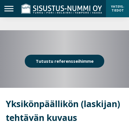
YHTEYS-
TIEDOT
Tutustu referensseihimme
Yksikönpäällikön (laskijan)
tehtävän kuvaus