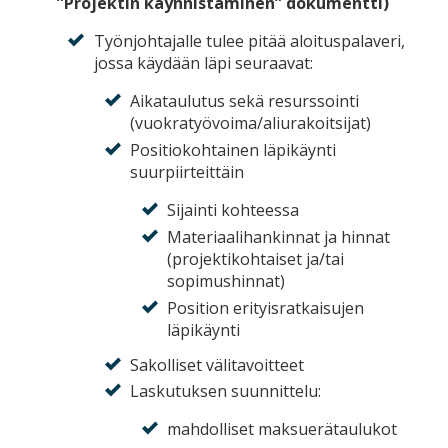
”Projektin käynnistäminen” dokumentti)
Työnjohtajalle tulee pitää aloituspalaveri,
jossa käydään läpi seuraavat:
Aikataulutus sekä resurssointi
(vuokratyövoima/aliurakoitsijat)
Positiokohtainen läpikäynti
suurpiirteittäin
Sijainti kohteessa
Materiaalihankinnat ja hinnat
(projektikohtaiset ja/tai
sopimushinnat)
Position erityisratkaisujen
läpikäynti
Sakolliset välitavoitteet
Laskutuksen suunnittelu:
mahdolliset maksuerätaulukot