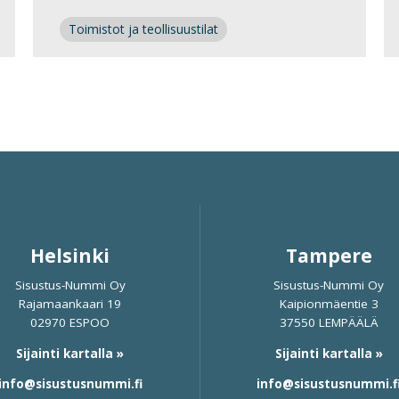
Toimistot ja teollisuustilat
Helsinki
Tampere
Sisustus-Nummi Oy
Sisustus-Nummi Oy
Rajamaankaari 19
Kaipionmäentie 3
02970 ESPOO
37550 LEMPÄÄLÄ
Sijainti kartalla »
Sijainti kartalla »
info@sisustusnummi.fi
info@sisustusnummi.f