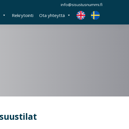
info@sisustusnummi.fi
Rekrytointi
Ota yhteyttä
isuustilat